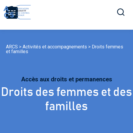
Ouvrir la r
Menu
ARCS
>
Activités et accompagnements
>
Droits femmes
et familles
Accès aux droits et permanences
Droits des femmes et des
familles