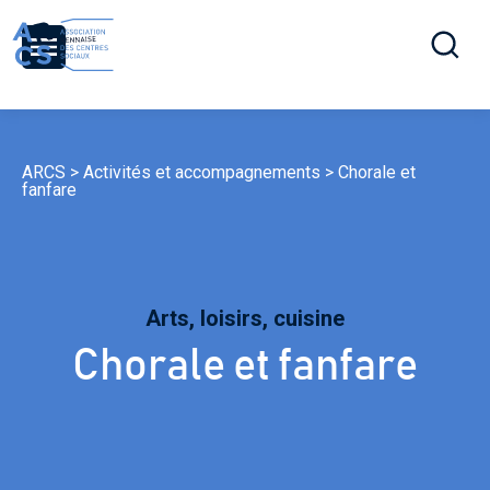
Ouvrir la r
Menu
ARCS
>
Activités et accompagnements
>
Chorale et
fanfare
Arts, loisirs, cuisine
Chorale et fanfare