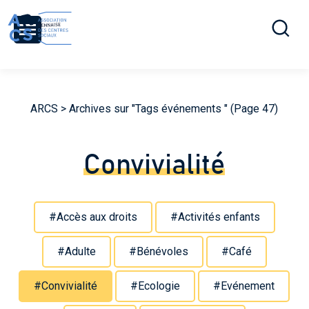
Ouvrir la r
Menu
ARCS
> Archives sur "Tags événements " (Page 47)
Convivialité
#Accès aux droits
#Activités enfants
#Adulte
#Bénévoles
#Café
#Convivialité
#Ecologie
#Evénement