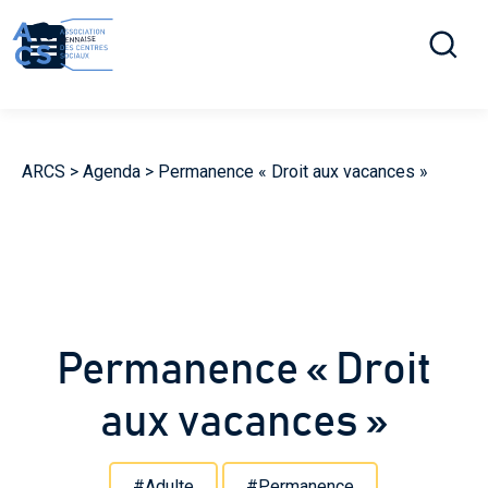
Ouvrir la r
Menu
ARCS
>
Agenda
>
Permanence « Droit aux vacances »
Permanence « Droit
aux vacances »
#Adulte
#Permanence