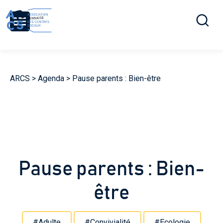
Ouvrir la r
Menu
ARCS
>
Agenda
>
Pause parents : Bien-être
Pause parents : Bien-
être
#Adulte
#Convivialité
#Ecologie