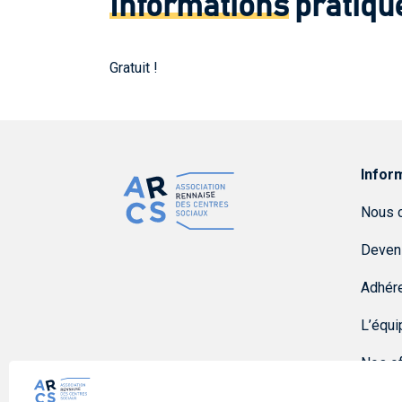
Informations
pratiqu
Gratuit !
Infor
Nous c
Deven
Adhére
L’équi
Nos of