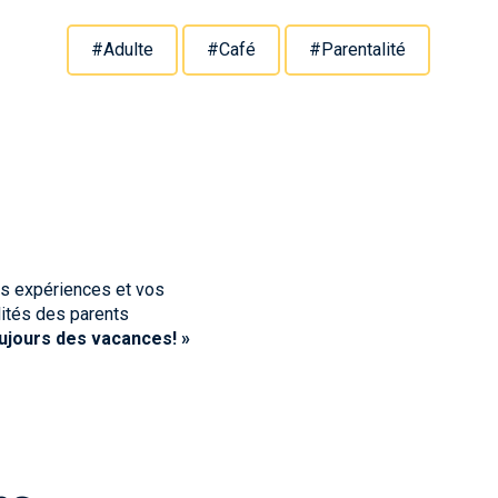
#Adulte
#Café
#Parentalité
os expériences et vos
lités des parents
oujours des vacances! »