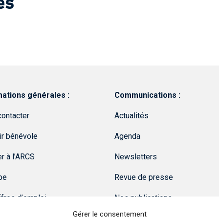
es
mations générales :
Communications :
ontacter
Actualités
ir bénévole
Agenda
r à l’ARCS
Newsletters
pe
Revue de presse
fres d’emploi
Nos publications
Gérer le consentement